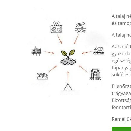
A talaj n
és támog
A talaj 
Az Unió t
gyakorla
egészség
tápanyag
sokféles
Ellenőrz
trágyaga
Bizottsá
fenntart
Reméljük