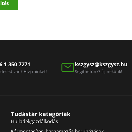
ltés
6 1 350 7271
kszgysz@kszgysz.hu
désed van? Hívj minket!
Segíthetünk? Írj nekünk!
Tudástár kategóriák
Hulladékgazdálkodás
Kármentesítés, barnamezős beruházások