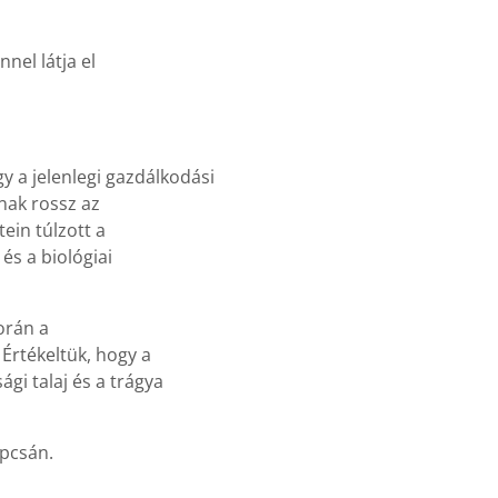
nnel látja el
gy a jelenlegi gazdálkodási
nak rossz az
ein túlzott a
és a biológiai
orán a
Értékeltük, hogy a
i talaj és a trágya
apcsán.