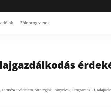
őadóink
Zöldprogramok
lajgazdálkodás érdek
, természetvédelem, Stratégiák, Irányelvek, Programok
EU, talaj
Kele