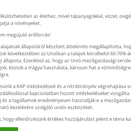
élkülözhetetlen az élethez, mivel tápanyagokkal, vízzel, oxigé
atja a növényeket.
nem megújuló erőforrás!
alajainak állapotáról készített áttekintés megállapította, ho
tok következtében az Unióban a talajok körülbelül 60-70%-á
i állapota. Ezenkívül az, hogy az Unió mezőgazdasági terület
ok, köztük a trágya használata, károsan hat a vízminőségre 
égre.
ésünk a KAP intézkedéseit és a nitrátirányelv végrehajtása s
zdálkodással kapcsolatban hozott intézkedéseket vizsgálta. 
g és a tagállamok eredményesen használják-e a mezőgazdaság
ható kezelésére szolgáló uniós eszközöket.
, hogy ellenőrzésünk értékes hozzájárulást jelent e téma k