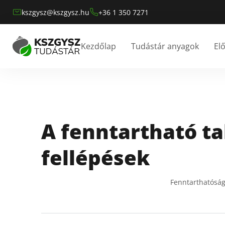
kszgysz@kszgysz.hu
+36 1 350 7271
Kezdőlap
Tudástár anyagok
El
A fenntartható ta
fellépések
Fenntarthatóság