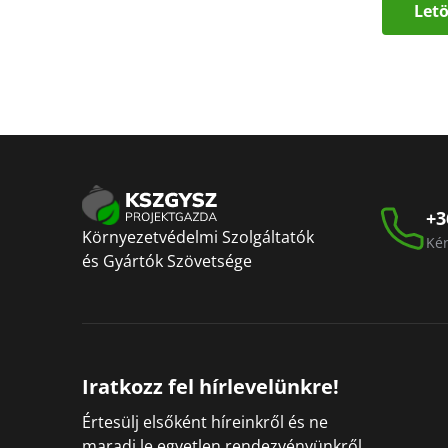
Letö
+3
Környezetvédelmi Szolgáltatók
Kér
és Gyártók Szövetsége
Iratkozz fel hírlevelünkre!
Értesülj elsőként híreinkről és ne
maradj le egyetlen rendezvényünkről